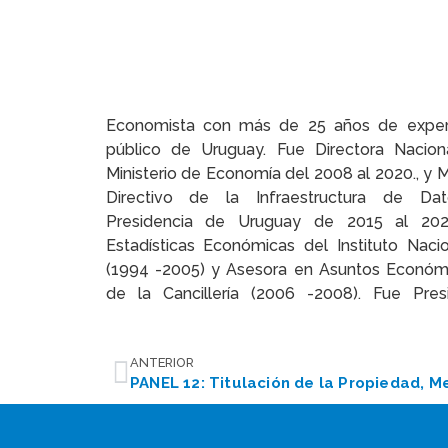
Economista con más de 25 años de experi
Permanente del Catastro en Iberoamérica ent
público de Uruguay. Fue Directora Nacion
la Red interamericana de Catastro y Registro
Ministerio de Economía del 2008 al 2020., y
el marco de la OEA, en 2018 y 2019. Desd
Directivo de la Infraestructura de Da
independiente para el BID (2020-2021) en ge
Presidencia de Uruguay de 2015 al 20
geoespacial para América Latina y el Caribe
Estadísticas Económicas del Instituto Nacio
internacional en el Comité Asesor para la G
(1994 -2005) y Asesora en Asuntos Económi
Colombia (2021) y, actualmente, consultora p
de la Cancillería (2006 -2008). Fue Pre
ANTERIOR