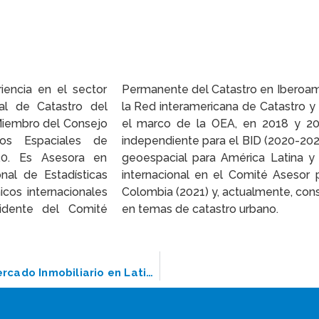
encia en el sector
re 2015 y 2017 y de
al de Catastro del
 de la Propiedad, en
 Miembro del Consejo
e 2020, consultora
tos Espaciales de
stión de información
20. Es Asesora en
. Sylvia es experta
nal de Estadísticas
estión Catastral de
cos internacionales
ara el Banco Mundial
sidente del Comité
en temas de catastro urbano.
PANEL 12: Titulación de la Propiedad, Mercado Inmobiliario en Latinoamérica y Participación de la Empresa en la Regularización de la Propiedad Inmobiliaria